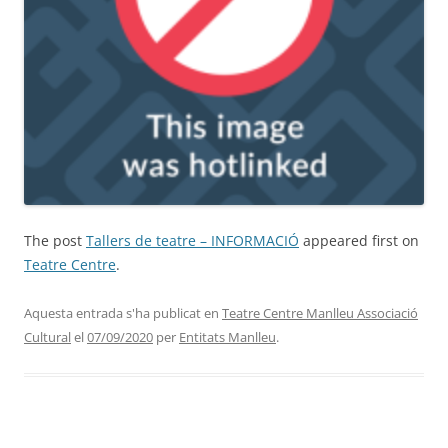
The post
Tallers de teatre – INFORMACIÓ
appeared first on
Teatre Centre
.
Aquesta entrada s'ha publicat en
Teatre Centre Manlleu Associació
Cultural
el
07/09/2020
per
Entitats Manlleu
.