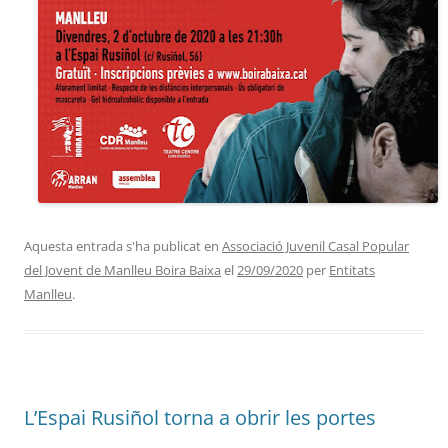
Aquesta entrada s'ha publicat en
Associació Juvenil Casal Popular
del Jovent de Manlleu Boira Baixa
el
29/09/2020
per
Entitats
Manlleu
.
L’Espai Rusiñol torna a obrir les portes