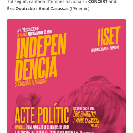
Tot seguit, cantada d’himnes nacionals i
CONCERT
amb
Èric Zwatrzko
i
Aniol Casassas
(L’Enemic).