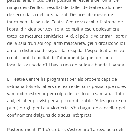
passat, amb motiu de la posada en escena de l’obra ‘De
ningú des d’enlloc’, resultat del taller de teatre d’alumnes
de secundària del curs passat. Després de mesos de
tancament, la seu del Teatre Centre va acollir l’estrena de
l’obra, dirigida per Xevi Font, complint escrupolosament
totes les mesures sanitàries. Així, el públic va entrar i sortir
de la sala d’un sol cop, amb mascareta, gel hidroalcohòlic i
amb la distància de seguretat exigida. L’espai teatral es va
omplir amb la meitat de l’aforament ja que per cada
localitat ocupada n’hi havia una de buida a banda i banda.
El Teatre Centre ha programat per als propers caps de
setmana tots els tallers de teatre del curs passat que no es
van poder estrenar per culpa de la situació sanitària. Tot i
així, el taller previst per al proper dissabte, ‘A les quatre en
punt’, dirigit per Laia Monforte, s’ha hagut de cancel·lar pel
confinament d’alguns dels seus intèrprets.
Posteriorment, l’11 d’octubre, s’estrenarà ‘La revolució dels