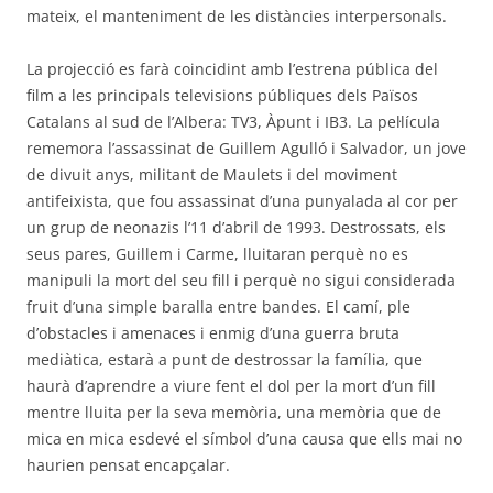
mateix, el manteniment de les distàncies interpersonals.
La projecció es farà coincidint amb l’estrena pública del
film a les principals televisions públiques dels Països
Catalans al sud de l’Albera: TV3, Àpunt i IB3. La pel·lícula
rememora l’assassinat de Guillem Agulló i Salvador, un jove
de divuit anys, militant de Maulets i del moviment
antifeixista, que fou assassinat d’una punyalada al cor per
un grup de neonazis l’11 d’abril de 1993. Destrossats, els
seus pares, Guillem i Carme, lluitaran perquè no es
manipuli la mort del seu fill i perquè no sigui considerada
fruit d’una simple baralla entre bandes. El camí, ple
d’obstacles i amenaces i enmig d’una guerra bruta
mediàtica, estarà a punt de destrossar la família, que
haurà d’aprendre a viure fent el dol per la mort d’un fill
mentre lluita per la seva memòria, una memòria que de
mica en mica esdevé el símbol d’una causa que ells mai no
haurien pensat encapçalar.