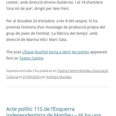
contes’, amb direcció d’Irene Gutiérrez, i el 18 d’octubre
‘Una nit de por’, dirigit per Xevi Font.
Per al dissabte 24 d’octubre, a les 8 del vespre, hi ha
prevista l’estrena d’un muntatge de producció pròpia del
grup de joves de l’entitat, ‘La fàbrica del temps’, amb
direcció de Marina Vilà i Marc Sala.
The post
L’Espai Rusiñol torna a obrir les portes
appeared
first on
Teatre Centre
.
Aquesta entrada s'ha publicat en
Teatre Centre Manlleu Associació
Cultural
el
27/09/2020
per
Entitats Manlleu
.
Acte polític 11S de l’Esquerra
Independentista de Manlleu – Hi ha una