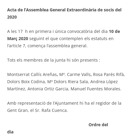
Acta de l’Assemblea General Extraordinària de socis del
2020
A les 17 h en primera i única convocatòria del dia
10 de
Març 2020
seguint el que contem­plen els estatuts en
l’article 7, comença l’assemblea general.
Tots els membres de la junta hi són presents :
Montserrat Callís Areñas
,
Mª. Carme Valls
,
Rosa Parés Rifà,
Dolors Boix Codina, Mª Dolors Riera Sala, Andrea Ló­pez
Martínez, Antonia Ortiz Garcia, Manuel Fuentes Morales.
Amb representació de l’Ajuntament hi ha el regidor de la
Gent Gran, el Sr. Rafa Cuenca.
Ordre del
dia