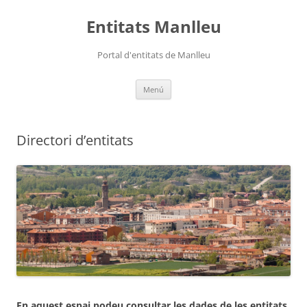
Vés
al
Entitats Manlleu
contingut
Portal d'entitats de Manlleu
Menú
Directori d’entitats
En aquest espai podeu consultar les dades de les entitats