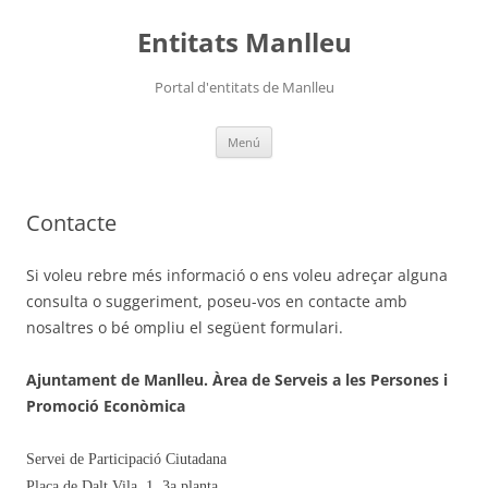
Vés
al
Entitats Manlleu
contingut
Portal d'entitats de Manlleu
Menú
Contacte
Si voleu rebre més informació o ens voleu adreçar alguna
consulta o suggeriment, poseu-vos en contacte amb
nosaltres o bé ompliu el següent formulari.
Ajuntament de Manlleu. Àrea de Serveis a les Persones i
Promoció Econòmica
Servei de Participació Ciutadana
Plaça de Dalt Vila, 1 3a planta