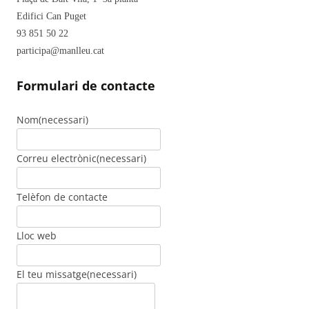
Edifici Can Puget
93 851 50 22
participa@manlleu.cat
Formulari de contacte
Nom
(necessari)
Correu electrònic
(necessari)
Telèfon de contacte
Lloc web
El teu missatge
(necessari)