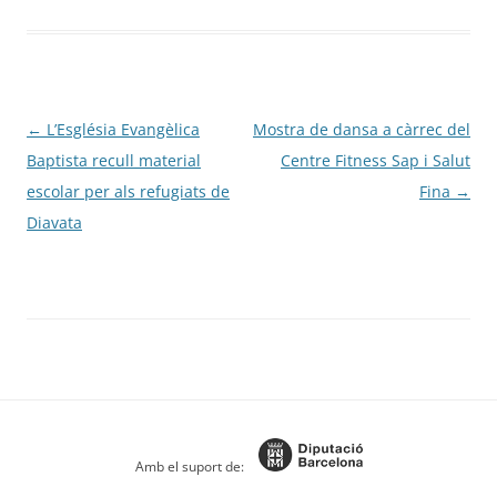
Navegació
←
L’Església Evangèlica
Mostra de dansa a càrrec del
per
Baptista recull material
Centre Fitness Sap i Salut
les
escolar per als refugiats de
Fina
→
entrades
Diavata
Amb el suport de: