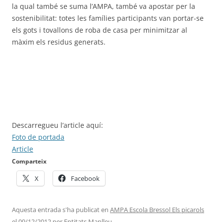
la qual també se suma l’AMPA, també va apostar per la
sostenibilitat: totes les famílies participants van portar-se
els gots i tovallons de roba de casa per minimitzar al
màxim els residus generats.
Descarregueu l’article aquí:
Foto de portada
Article
Comparteix
X
Facebook
Aquesta entrada s'ha publicat en
AMPA Escola Bressol Els picarols
el
09/12/2012
per
Entitats Manlleu
.