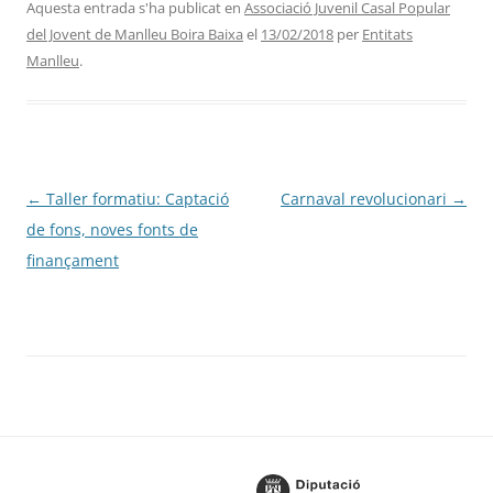
Aquesta entrada s'ha publicat en
Associació Juvenil Casal Popular
del Jovent de Manlleu Boira Baixa
el
13/02/2018
per
Entitats
Manlleu
.
Navegació
←
Taller formatiu: Captació
Carnaval revolucionari
→
per
de fons, noves fonts de
les
finançament
entrades