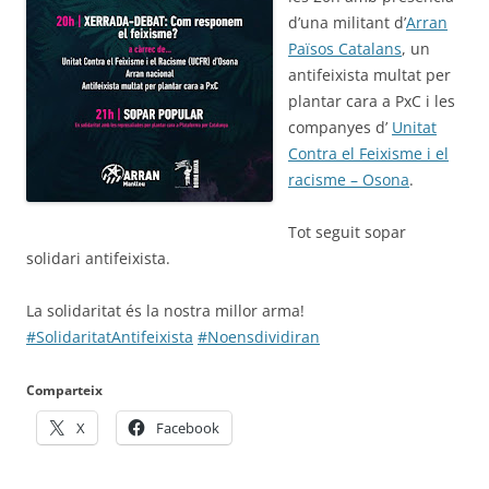
d’una militant d’
Arran
Països Catalans
, un
antifeixista multat per
plantar cara a PxC i les
companyes d’
Unitat
Contra el Feixisme i el
racisme – Osona
.
Tot seguit sopar
solidari antifeixista.
La solidaritat és la nostra millor arma!
#SolidaritatAntifeixista
#Noensdividiran
Comparteix
X
Facebook