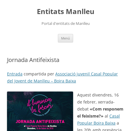
Vés
al
Entitats Manlleu
contingut
Portal d'entitats de Manlleu
Menú
Jornada Antifeixista
Entrada
compartida per
Associació juvenil Casal Popular
del Jovent de Manlleu – Boira Baixa
Aquest divendres, 16
de febrer, xerrada-
debat
«Com responem
el feixisme?»
al
Casal
Popular Boira Baixa
a
les 20h amb presència