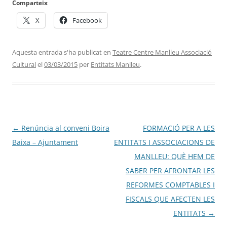
Comparteix
X
Facebook
Aquesta entrada s'ha publicat en
Teatre Centre Manlleu Associació
Cultural
el
03/03/2015
per
Entitats Manlleu
.
Navegació
←
Renúncia al conveni Boira
FORMACIÓ PER A LES
per
Baixa – Ajuntament
ENTITATS I ASSOCIACIONS DE
les
MANLLEU: QUÈ HEM DE
entrades
SABER PER AFRONTAR LES
REFORMES COMPTABLES I
FISCALS QUE AFECTEN LES
ENTITATS
→