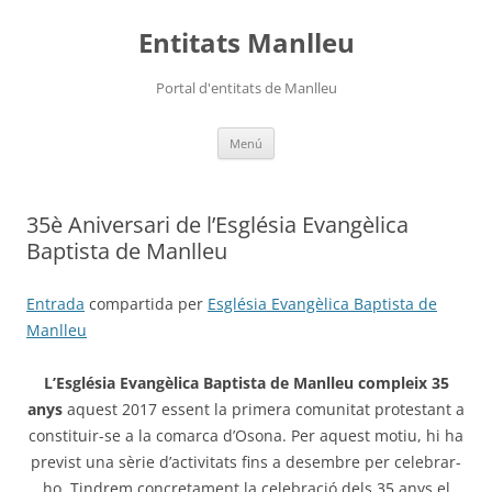
Vés
al
Entitats Manlleu
contingut
Portal d'entitats de Manlleu
Menú
35è Aniversari de l’Església Evangèlica
Baptista de Manlleu
Entrada
compartida per
Església Evangèlica Baptista de
Manlleu
L’Església Evangèlica Baptista de Manlleu compleix 35
anys
aquest 2017 essent la primera comunitat protestant a
constituir-se a la comarca d’Osona. Per aquest motiu, hi ha
previst una sèrie d’activitats fins a desembre per celebrar-
ho. Tindrem concretament la celebració dels 35 anys el