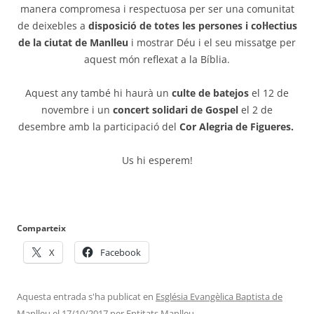
manera compromesa i respectuosa per ser una comunitat
de deixebles a
disposició de totes les persones i col·lectius
de la ciutat de Manlleu
i mostrar Déu i el seu missatge per
aquest món reflexat a la Bíblia.
Aquest any també hi haurà un
culte de batejos
el 12 de
novembre i un
concert solidari de Gospel
el 2 de
desembre amb la participació del
Cor Alegria de Figueres.
Us hi esperem!
Comparteix
X
Facebook
Aquesta entrada s'ha publicat en
Església Evangèlica Baptista de
Manlleu
el
17/10/2017
per
Entitats Manlleu
.