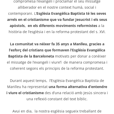
compromesa l’evangeli i proclamar el seu missatge
alliberador en el nostre context humà, social i
contemporani. L’
Esglèsia Evangèlica Baptista té les seves
arrels en el cristianisme que va fundar Jesucrist i els seus
apòstols, en els diferents moviments reformistes
a la
història de l’església i en la reforma protestant del s. XVI.
La comunitat va néixer fa 35 anys a Manlleu, gracies a
l’esforç del cristians que formaven l’Església Evangèlica
Baptista de la Barceloneta
motivats per donar a conèixer
el missatge de l’evangeli i viure’l de manera compromesa i
coherent segons els principis de la reforma protestant.
Durant aquest temps, l’Església Evangèlica Baptista de
Manlleu ha representat
una forma alternativa d’entendre
i viure el cristianisme
des d’una relació amb Jesús sincera i
una reflexió constant del text bíblic.
Avui en dia, la nostra església segueix treballant de