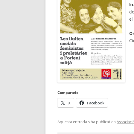
ku
do
el
Or
Cí
Comparteix
X
Facebook
Aquesta entrada s'ha publicat en
Associaci