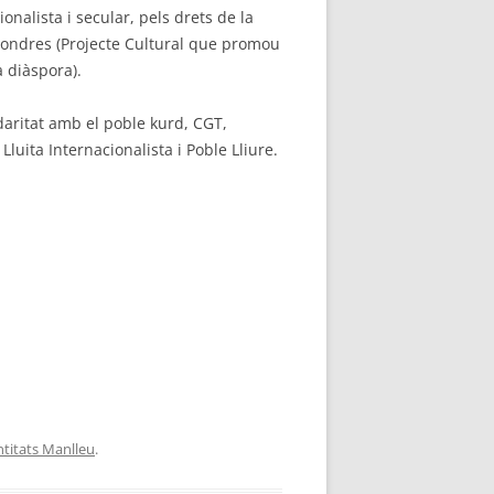
cionalista i secular, pels drets de la
ondres (Projecte Cultural que promou
a diàspora).
aritat amb el poble kurd, CGT,
luita Internacionalista i Poble Lliure.
ntitats Manlleu
.