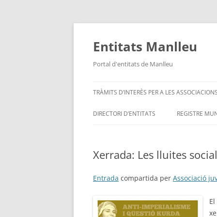
Vés
al
contingut
Entitats Manlleu
Portal d'entitats de Manlleu
TRÀMITS D’INTERÈS PER A LES ASSOCIACION
DIRECTORI D’ENTITATS
REGISTRE MUN
ENTITATS PER ORDRE ALFABÈTIC
Xerrada: Les lluites social
SITUA’M – MAPA D’ENTITATS
Entrada
compartida per
Associació ju
El
xe