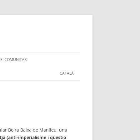
VEI COMUNITARI
CATALÀ
ular Boira Baixa de Manlleu, una
mitjà (anti-imperialisme i qüestió