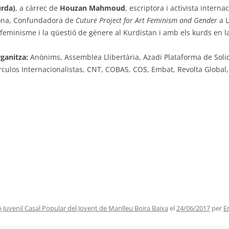
rda)
, a càrrec de
Houzan Mahmoud
, escriptora i activista interna
na, Confundadora de
Cuture Project for Art Feminism and Gender
a L
 feminisme i la qüestió de gènere al Kurdistan i amb els kurds en l
ganitza:
Anònims, Assemblea Llibertària, Azadi Plataforma de Solid
rculos Internacionalistas, CNT, COBAS, COS, Embat, Revolta Global, L
ó Juvenil Casal Popular del Jovent de Manlleu Boira Baixa
el
24/06/2017
per
E