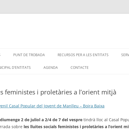
S
PUNT DE TROBADA
RECURSOS PER A LES ENTITATS
SER
ICIPAL D’ENTITATS
AGENDA
CONTACTE
s feministes i proletàries a l’orient mitjà
venil Casal Popular del Jovent de Manlleu – Boira Baixa
diumenge 2 de juliol a 2/4 de 7 del vespre
tindrà lloc al Casal Pop
rrada sobre
les lluites socials feministes i proletàries a l’orient 