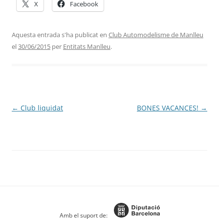
X
Facebook
Aquesta entrada s'ha publicat en
Club Automodelisme de Manlleu
el
30/06/2015
per
Entitats Manlleu
.
Navegació
←
Club liquidat
BONES VACANCES!
→
per
les
entrades
Amb el suport de: