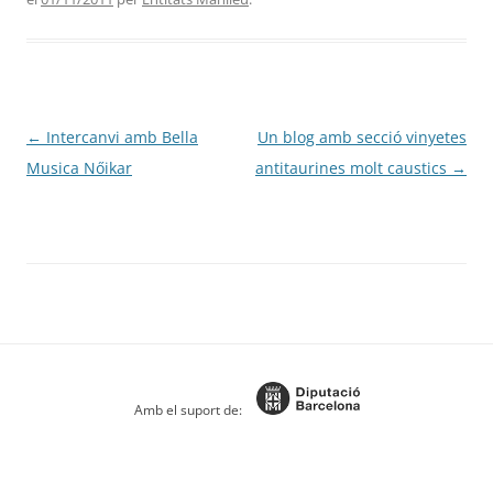
Navegació
←
Intercanvi amb Bella
Un blog amb secció vinyetes
per
Musica Nőikar
antitaurines molt caustics
→
les
entrades
Amb el suport de: