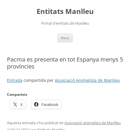
Vés
al
Entitats Manlleu
contingut
Portal d'entitats de Manlleu
Menú
Pacma es presenta en tot Espanya menys 5
províncies
Entrada
compartida per
Associació Animalista de Manlleu
Comparteix
X
Facebook
Aquesta entrada s'ha publicat en
Associació animalista de Manlleu
el
01/11/2011
per
Entitats Manlleu
.