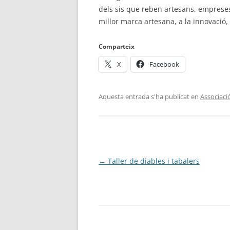
dels sis que reben artesans, empreses 
millor marca artesana, a la innovació, e
Comparteix
X
Facebook
Aquesta entrada s'ha publicat en
Associac
Navegació
←
Taller de diables i tabalers
per
les
entrades