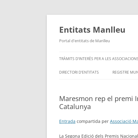
Vés
al
contingut
Entitats Manlleu
Portal d'entitats de Manlleu
TRÀMITS D’INTERÈS PER A LES ASSOCIACION
DIRECTORI D’ENTITATS
REGISTRE MUN
ENTITATS PER ORDRE ALFABÈTIC
Maresmon rep el premi Im
SITUA’M – MAPA D’ENTITATS
Catalunya
Entrada
compartida per
Associació 
La Segona Edició dels Premis Nacional