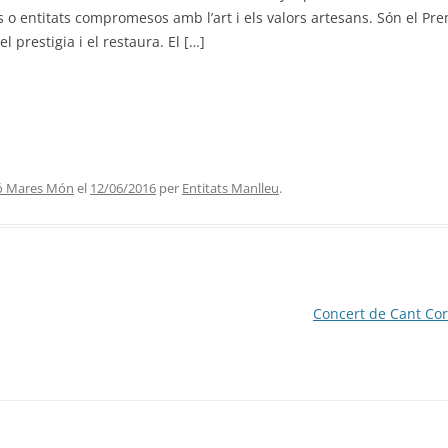
o entitats compromesos amb l’art i els valors artesans. Són el Pre
l prestigia i el restaura. El […]
ió Mares Món
el
12/06/2016
per
Entitats Manlleu
.
Concert de Cant Cor