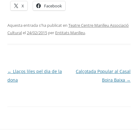
X
Facebook
Aquesta entrada s'ha publicat en
Teatre Centre Manlleu Associació
Cultural
el
24/02/2015
per
Entitats Manlleu
.
Navegació
←
Llaços liles pel dia de la
Calçotada Popular al Casal
per
dona
Boira Baixa
→
les
entrades