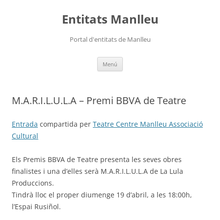
Vés
al
Entitats Manlleu
contingut
Portal d'entitats de Manlleu
Menú
M.A.R.I.L.U.L.A – Premi BBVA de Teatre
Entrada
compartida per
Teatre Centre Manlleu Associació
Cultural
Els Premis BBVA de Teatre presenta les seves obres
finalistes i una d’elles serà M.A.R.I.L.U.L.A de La Lula
Produccions.
Tindrà lloc el proper diumenge 19 d’abril, a les 18:00h,
l’Espai Rusiñol.