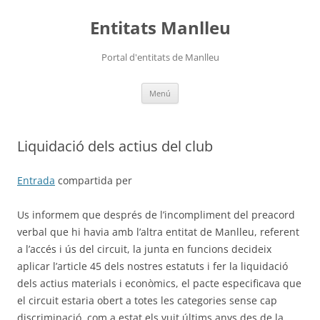
Vés
al
Entitats Manlleu
contingut
Portal d'entitats de Manlleu
Menú
Liquidació dels actius del club
Entrada
compartida per
Us informem que després de l’incompliment del preacord
verbal que hi havia amb l’altra entitat de Manlleu, referent
a l’accés i ús del circuit, la junta en funcions decideix
aplicar l’article 45 dels nostres estatuts i fer la liquidació
dels actius materials i econòmics, el pacte especificava que
el circuit estaria obert a totes les categories sense cap
discriminació, com a estat els vuit últims anys des de la