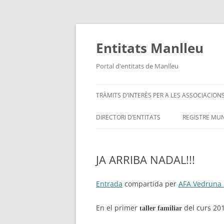
Vés
al
contingut
Entitats Manlleu
Portal d'entitats de Manlleu
TRÀMITS D’INTERÈS PER A LES ASSOCIACION
DIRECTORI D’ENTITATS
REGISTRE MUN
ENTITATS PER ORDRE ALFABÈTIC
JA ARRIBA NADAL!!!
SITUA’M – MAPA D’ENTITATS
Entrada
compartida per
AFA Vedruna
En el primer
del curs 201
taller familiar