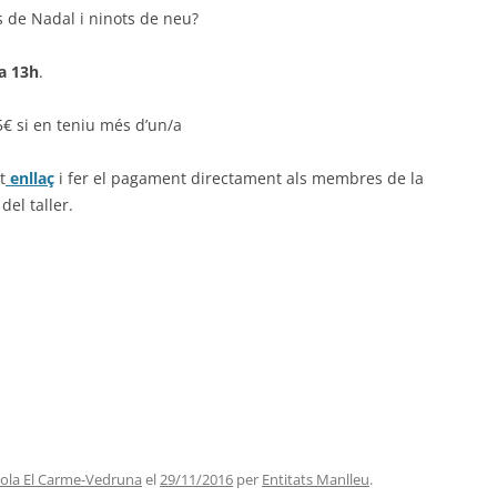
s de Nadal i ninots de neu?
a 13h
.
 15€ si en teniu més d’un/a
t
enllaç
i fer el pagament directament als membres de la
del taller.
ola El Carme-Vedruna
el
29/11/2016
per
Entitats Manlleu
.