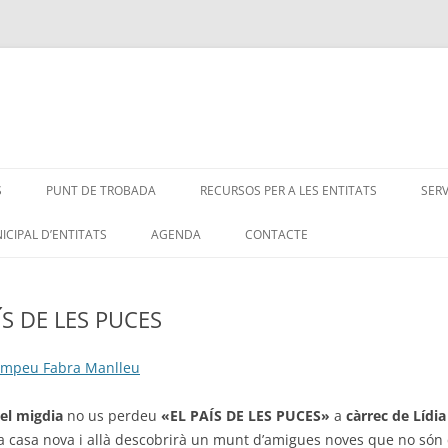
S
PUNT DE TROBADA
RECURSOS PER A LES ENTITATS
SER
ICIPAL D’ENTITATS
AGENDA
CONTACTE
S DE LES PUCES
ompeu Fabra Manlleu
del migdia
no us perdeu
«EL PAÍS DE LES PUCES»
a
càrrec de Lídia
va casa nova i allà descobrirà un munt d’amigues noves que no són 