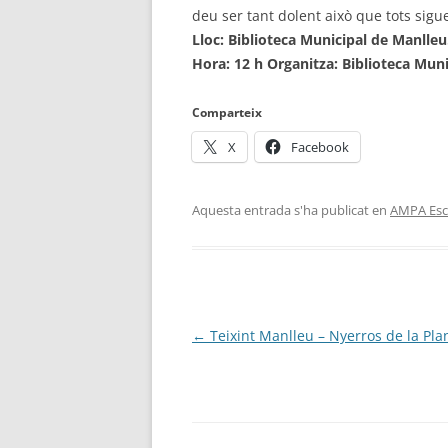
deu ser tant dolent això que tots sigu
Lloc: Biblioteca Municipal de Manlleu
Hora: 12 h Organitza: Biblioteca Mun
Comparteix
X
Facebook
Aquesta entrada s'ha publicat en
AMPA Esc
Navegació
←
Teixint Manlleu – Nyerros de la Pla
per
les
entrades