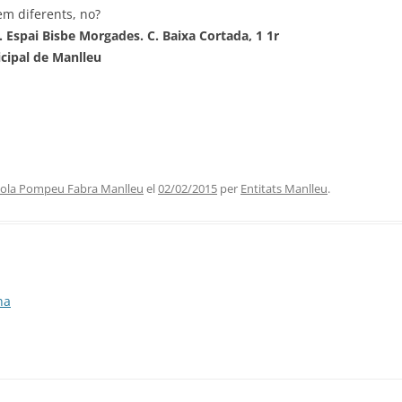
em diferents, no?
. Espai Bisbe Morgades. C. Baixa Cortada, 1 1r
icipal de Manlleu
ola Pompeu Fabra Manlleu
el
02/02/2015
per
Entitats Manlleu
.
na