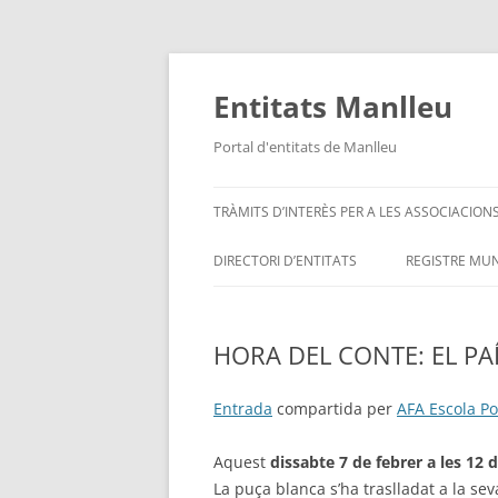
Vés
al
contingut
Entitats Manlleu
Portal d'entitats de Manlleu
TRÀMITS D’INTERÈS PER A LES ASSOCIACION
DIRECTORI D’ENTITATS
REGISTRE MUN
ENTITATS PER ORDRE ALFABÈTIC
HORA DEL CONTE: EL PAÍ
SITUA’M – MAPA D’ENTITATS
Entrada
compartida per
AFA Escola P
Aquest
dissabte 7 de febrer a les 12 
La puça blanca s’ha traslladat a la se