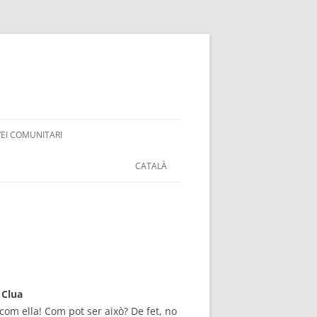
VEI COMUNITARI
CATALÀ
 Clua
com ella! Com pot ser això? De fet, no