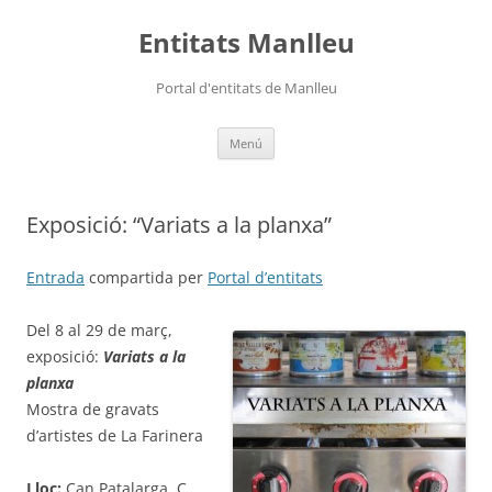
Vés
al
Entitats Manlleu
contingut
Portal d'entitats de Manlleu
Menú
Exposició: “Variats a la planxa”
Entrada
compartida per
Portal d’entitats
Del 8 al 29 de març,
exposició:
Variats a la
planxa
Mostra de gravats
d’artistes de La Farinera
Lloc:
Can Patalarga. C.