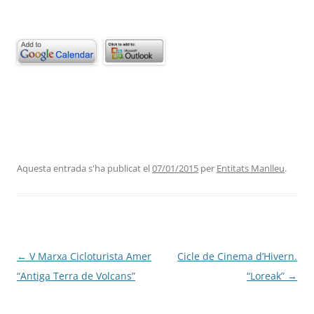
Aquesta entrada s'ha publicat el
07/01/2015
per
Entitats Manlleu
.
Navegació
←
V Marxa Cicloturista Amer
Cicle de Cinema d’Hivern.
per
“Antiga Terra de Volcans”
“Loreak”
→
les