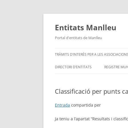
Vés
al
contingut
Entitats Manlleu
Portal d'entitats de Manlleu
TRÀMITS D’INTERÈS PER A LES ASSOCIACION
DIRECTORI D’ENTITATS
REGISTRE MUN
ENTITATS PER ORDRE ALFABÈTIC
Classificació per punts 
SITUA’M – MAPA D’ENTITATS
Entrada
compartida per
Ja teniu a l’apartat “Resultats i classi