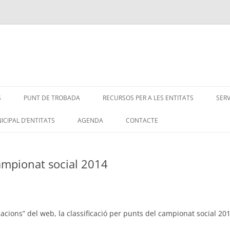
S
PUNT DE TROBADA
RECURSOS PER A LES ENTITATS
SER
ICIPAL D’ENTITATS
AGENDA
CONTACTE
campionat social 2014
ficacions” del web, la classificació per punts del campionat social 20