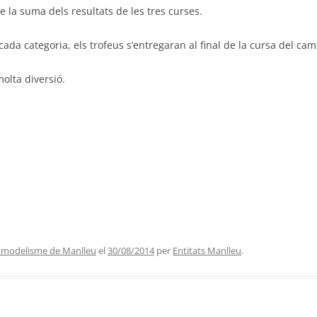
te
la suma dels resultats de les tres curses.
cada categoria, els trofeus s’entregaran al final de la cursa del ca
molta diversió.
omodelisme de Manlleu
el
30/08/2014
per
Entitats Manlleu
.