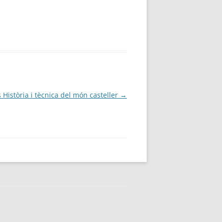
 Història i tècnica del món casteller
→