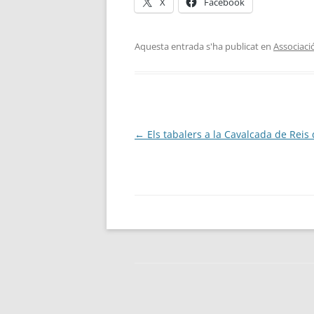
X
Facebook
Aquesta entrada s'ha publicat en
Associaci
Navegació
←
Els tabalers a la Cavalcada de Reis
per
les
entrades