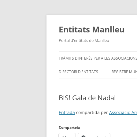
Vés
al
contingut
Entitats Manlleu
Portal d'entitats de Manlleu
TRÀMITS D’INTERÈS PER A LES ASSOCIACION
DIRECTORI D’ENTITATS
REGISTRE MUN
ENTITATS PER ORDRE ALFABÈTIC
BIS! Gala de Nadal
SITUA’M – MAPA D’ENTITATS
Entrada
compartida per
Associació A
Comparteix