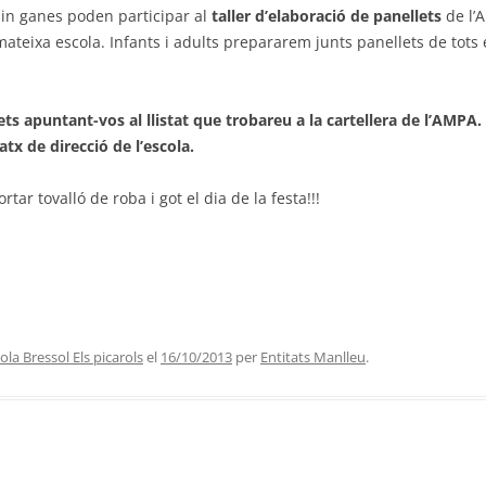
uin ganes poden participar al
taller d’elaboració de panellets
de l’
a mateixa escola. Infants i adults prepararem junts panellets de tot
ets apuntant-vos al llistat que trobareu a la cartellera de l’AMPA.
tx de direcció de l’escola.
ar tovalló de roba i got el dia de la festa!!!
la Bressol Els picarols
el
16/10/2013
per
Entitats Manlleu
.