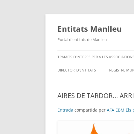
Vés
al
contingut
Entitats Manlleu
Portal d'entitats de Manlleu
TRÀMITS D’INTERÈS PER A LES ASSOCIACION
DIRECTORI D’ENTITATS
REGISTRE MUN
ENTITATS PER ORDRE ALFABÈTIC
AIRES DE TARDOR… ARRI
SITUA’M – MAPA D’ENTITATS
Entrada
compartida per
AFA EBM Els p